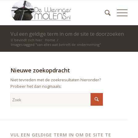
Vul een geldige term in om de site te doorzoeken
U bevindt zich hier:
Home
/
Images tagged "van alles wat betreft de onderneming"
Nieuwe zoekopdracht
Niet tevreden met de zoekresultaten hieronder?
Probeer het dan nogmaals:
VUL EEN GELDIGE TERM IN OM DE SITE TE