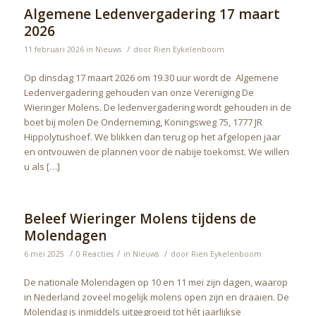
Algemene Ledenvergadering 17 maart
2026
/
11 februari 2026
in
Nieuws
door
Rien Eykelenboom
Op dinsdag 17 maart 2026 om 19.30 uur wordt de Algemene
Ledenvergadering gehouden van onze Vereniging De
Wieringer Molens. De ledenvergadering wordt gehouden in de
boet bij molen De Onderneming, Koningsweg 75, 1777 JR
Hippolytushoef. We blikken dan terug op het afgelopen jaar
en ontvouwen de plannen voor de nabije toekomst. We willen
u als […]
Beleef Wieringer Molens tijdens de
Molendagen
/
/
/
6 mei 2025
0 Reacties
in
Nieuws
door
Rien Eykelenboom
De nationale Molendagen op 10 en 11 mei zijn dagen, waarop
in Nederland zoveel mogelijk molens open zijn en draaien. De
Molendag is inmiddels uitgegroeid tot hét jaarlijkse