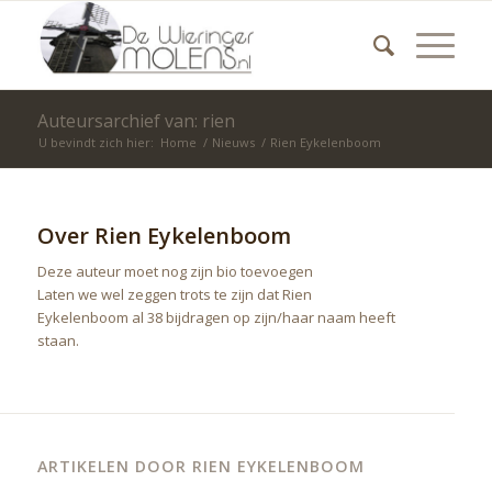
Auteursarchief van: rien
U bevindt zich hier:
Home
/
Nieuws
/
Rien Eykelenboom
Over
Rien Eykelenboom
Deze auteur moet nog zijn bio toevoegen
Laten we wel zeggen trots te zijn dat
Rien
Eykelenboom
al 38 bijdragen op zijn/haar naam heeft
staan.
ARTIKELEN DOOR RIEN EYKELENBOOM