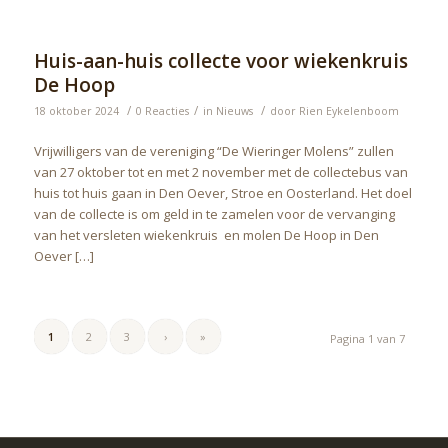
Huis-aan-huis collecte voor wiekenkruis
De Hoop
/
/
/
18 oktober 2024
0 Reacties
in
Nieuws
door
Rien Eykelenboom
Vrijwilligers van de vereniging “De Wieringer Molens” zullen
van 27 oktober tot en met 2 november met de collectebus van
huis tot huis gaan in Den Oever, Stroe en Oosterland. Het doel
van de collecte is om geld in te zamelen voor de vervanging
van het versleten wiekenkruis en molen De Hoop in Den
Oever […]
1
2
3
›
»
Pagina 1 van 7