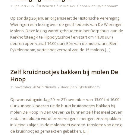
/
/
/
11 januari 2025
0 Reacties
in
Nieuws
door
Rien Eykelenboom
Op zondag 26 januari organiseert de Historische Vereniging
Wieringen een lezing over de geschiedenis van De Wieringer
Molens. Deze lezing wordt gehouden in het Dorpshuis aan de
Kerkhofsteeg 4 te Hippolytushoef en start om 14.30 uur (
deuren open vanaf 14.00 uur). Eén van de molenaars, Rien
Eykelenboom, vertelt het verhaal van de 15 molens […]
Zelf kruidnootjes bakken bij molen De
Hoop
/
11 november 2024
in
Nieuws
door
Rien Eykelenboom
Op woensdagmiddag 20 en 27 november van 13.00 tot 16.00
uur kunnen kinderen uit de buurt kruidnootjes bakken bij
molen De Hoop in Den Oever. Ze kunnen zelf het meel zeven
zodat het bloem wordt en vervolgens mengen en verpakken
in kleine zakjes. In de molenboet worden tenslotte van deeg
de kruidnootjes gemaakt en gebakken. […]