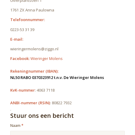
Uiverplantsoen 1
1761 ZX Anna Paulowna
Telefoonnummer:
0223-53 31 39
E-mail:
wieringermolens@ziggo.nl
Facebook:
Wieringer Molens
Rekeningnummer (IBAN):
NL50 RABO 0370323912 t.n.v. De Wieringer Molens
KvK-nummer
: 4063 7118
ANBI-nummer (RSIN)
: 80822 7932
.
Stuur ons een bericht
Naam
*