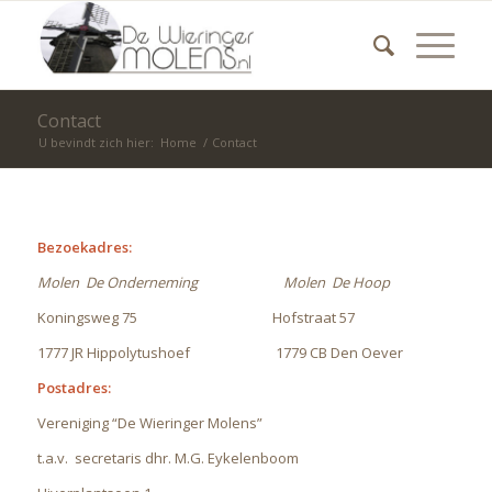
Contact
U bevindt zich hier:
Home
/
Contact
Bezoekadres:
Molen De Onderneming
Molen De Hoop
Koningsweg 75 Hofstraat 57
1777 JR Hippolytushoef 1779 CB Den Oever
Postadres:
Vereniging “De Wieringer Molens”
t.a.v. secretaris dhr. M.G. Eykelenboom