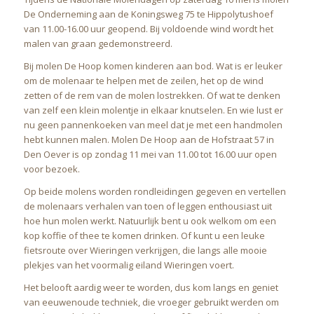
De Onderneming aan de Koningsweg 75 te Hippolytushoef
van 11.00-16.00 uur geopend. Bij voldoende wind wordt het
malen van graan gedemonstreerd.
Bij molen De Hoop komen kinderen aan bod. Wat is er leuker
om de molenaar te helpen met de zeilen, het op de wind
zetten of de rem van de molen lostrekken. Of wat te denken
van zelf een klein molentje in elkaar knutselen. En wie lust er
nu geen pannenkoeken van meel dat je met een handmolen
hebt kunnen malen. Molen De Hoop aan de Hofstraat 57 in
Den Oever is op zondag 11 mei van 11.00 tot 16.00 uur open
voor bezoek.
Op beide molens worden rondleidingen gegeven en vertellen
de molenaars verhalen van toen of leggen enthousiast uit
hoe hun molen werkt. Natuurlijk bent u ook welkom om een
kop koffie of thee te komen drinken. Of kunt u een leuke
fietsroute over Wieringen verkrijgen, die langs alle mooie
plekjes van het voormalig eiland Wieringen voert.
Het belooft aardig weer te worden, dus kom langs en geniet
van eeuwenoude techniek, die vroeger gebruikt werden om