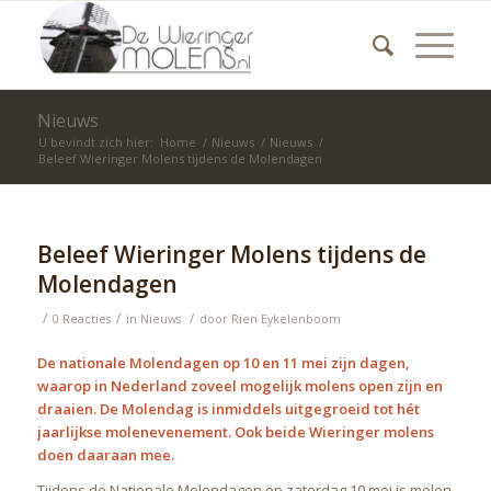
Nieuws
U bevindt zich hier:
Home
/
Nieuws
/
Nieuws
/
Beleef Wieringer Molens tijdens de Molendagen
Beleef Wieringer Molens tijdens de
Molendagen
/
/
/
0 Reacties
in
Nieuws
door
Rien Eykelenboom
De nationale Molendagen op 10 en 11 mei zijn dagen,
waarop in Nederland zoveel mogelijk molens open zijn en
draaien. De Molendag is inmiddels uitgegroeid tot hét
jaarlijkse molenevenement. Ook beide Wieringer molens
doen daaraan mee.
Tijdens de Nationale Molendagen op zaterdag 10 mei is molen