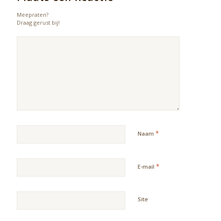
Meepraten?
Draag gerust bij!
*
Naam
*
E-mail
Site