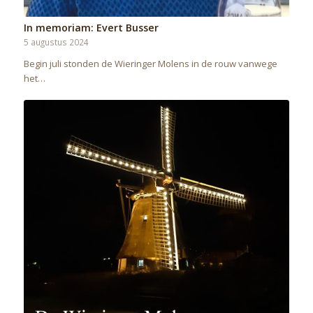
In memoriam: Evert Busser
5 augustus 2024
Begin juli stonden de Wieringer Molens in de rouw vanwege
het…