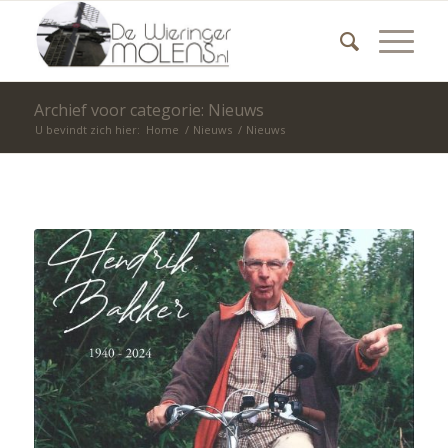
Archief voor categorie: Nieuws
U bevindt zich hier:
Home
/
Nieuws
/
Nieuws